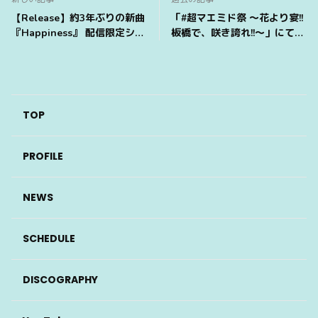
【Release】約3年ぶりの新曲
「#超マエミド祭 〜花より宴!!
『Happiness』 配信限定シン
板橋で、咲き誇れ!!〜」にて販
グル・リリース開始！
売開始のNew Good紹介コメ
ントが届きました♪
TOP
PROFILE
NEWS
SCHEDULE
DISCOGRAPHY